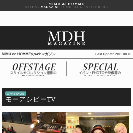
MIMU de HOMME
SALON
/
MAGAZINE
/
OMU BLOG
/
STAFF BLOG
MIMU de HOMMEのwebマガジン
Last Update 2019.08.18
OFFSTAGE
モーアシビーTV